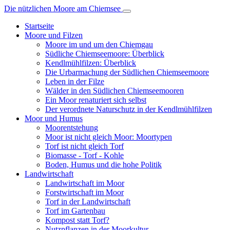
Die nützlichen
Moore am Chiemsee
Startseite
Moore und Filzen
Moore im und um den Chiemgau
Südliche Chiemseemoore: Überblick
Kendlmühlfilzen: Überblick
Die Urbarmachung der Südlichen Chiemseemoore
Leben in der Filze
Wälder in den Südlichen Chiemseemooren
Ein Moor renaturiert sich selbst
Der verordnete Naturschutz in der Kendlmühlfilzen
Moor und Humus
Moorentstehung
Moor ist nicht gleich Moor: Moortypen
Torf ist nicht gleich Torf
Biomasse - Torf - Kohle
Boden, Humus und die hohe Politik
Landwirtschaft
Landwirtschaft im Moor
Forstwirtschaft im Moor
Torf in der Landwirtschaft
Torf im Gartenbau
Kompost statt Torf?
Nutzpflanzen in der Moorkultur