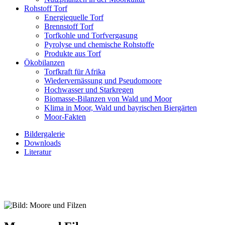
Rohstoff Torf
Energiequelle Torf
Brennstoff Torf
Torfkohle und Torfvergasung
Pyrolyse und chemische Rohstoffe
Produkte aus Torf
Ökobilanzen
Torfkraft für Afrika
Wiedervernässung und Pseudomoore
Hochwasser und Starkregen
Biomasse-Bilanzen von Wald und Moor
Klima in Moor, Wald und bayrischen Biergärten
Moor-Fakten
Bildergalerie
Downloads
Literatur