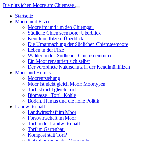
Die nützlichen
Moore am Chiemsee
Startseite
Moore und Filzen
Moore im und um den Chiemgau
Südliche Chiemseemoore: Überblick
Kendlmühlfilzen: Überblick
Die Urbarmachung der Südlichen Chiemseemoore
Leben in der Filze
Wälder in den Südlichen Chiemseemooren
Ein Moor renaturiert sich selbst
Der verordnete Naturschutz in der Kendlmühlfilzen
Moor und Humus
Moorentstehung
Moor ist nicht gleich Moor: Moortypen
Torf ist nicht gleich Torf
Biomasse - Torf - Kohle
Boden, Humus und die hohe Politik
Landwirtschaft
Landwirtschaft im Moor
Forstwirtschaft im Moor
Torf in der Landwirtschaft
Torf im Gartenbau
Kompost statt Torf?
Nutzpflanzen in der Moorkultur