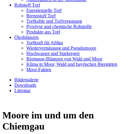
Rohstoff Torf
Energiequelle Torf
Brennstoff Torf
Torfkohle und Torfvergasung
Pyrolyse und chemische Rohstoffe
Produkte aus Torf
Ökobilanzen
Torfkraft für Afrika
Wiedervernässung und Pseudomoore
Hochwasser und Starkregen
Biomasse-Bilanzen von Wald und Moor
Klima in Moor, Wald und bayrischen Biergärten
Moor-Fakten
Bildergalerie
Downloads
Literatur
Moore im und um den
Chiemgau